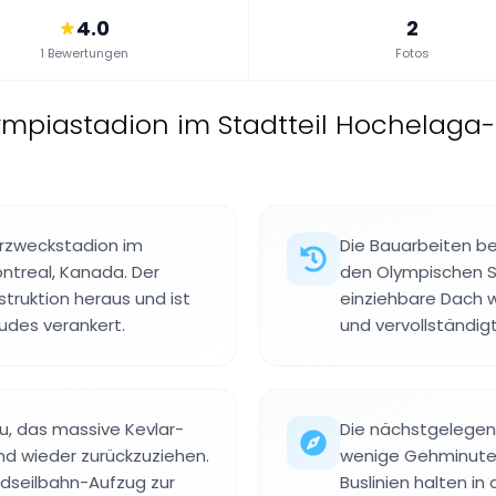
4.0
2
1 Bewertungen
Fotos
ympiastadion im Stadtteil Hochelaga
hrzweckstadion im
Die Bauarbeiten be
ntreal, Kanada. Der
den Olympischen S
truktion heraus und ist
einziehbare Dach w
udes verankert.
und vervollständig
u, das massive Kevlar-
Die nächstgelegene
nd wieder zurückzuziehen.
wenige Gehminute
dseilbahn-Aufzug zur
Buslinien halten in