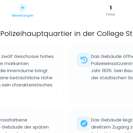
1
Fotos
Bewertungen
Polizeihauptquartier in der College S
in zwölf Geschosse hohes
Das Gebäude öffnet
ner markanten
Polizeieinsatzzent
 die Innenräume bringt.
Jahr 1835. Sein Ba
 eine beträchtliche Höhe
der städtischen Si
 sein charakteristisches
 rosafarbene
Das Gebäude liegt 
che Gebäude der späten
direktem Zugang z