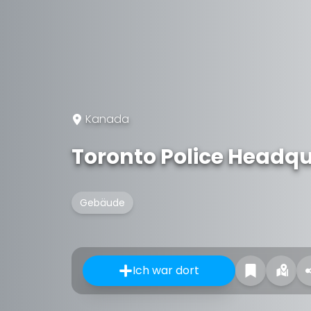
Kanada
Toronto Police Headq
Gebäude
Ich war dort