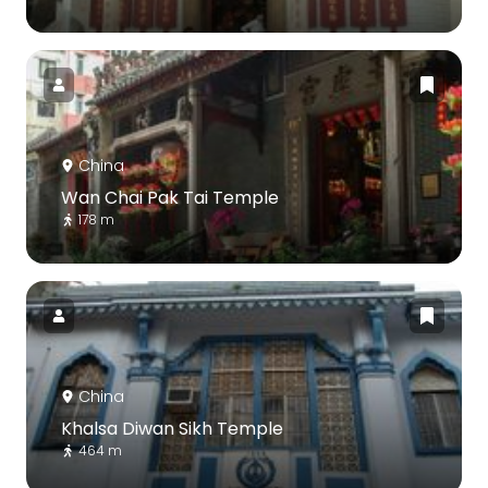
China
Wan Chai Pak Tai Temple
178 m
China
Khalsa Diwan Sikh Temple
464 m