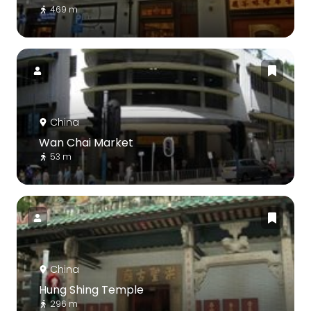
469 m
China
Wan Chai Market
53 m
China
Hung Shing Temple
296 m