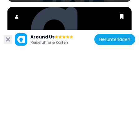
Around Us
Herunterladen
China
Reiseführer & Karten
298 Computer Zone
552 m
China
Old Wan Chai Post Office
56 m