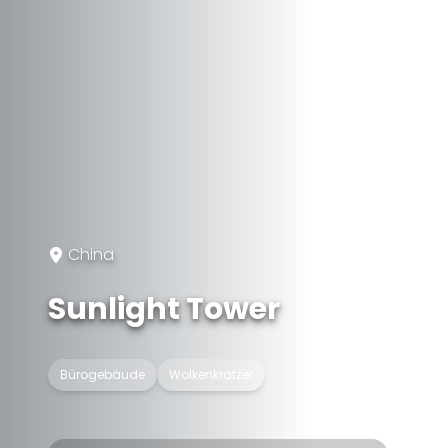
China
Sunlight Tower
Bürogebäude
Wolkenkratzer