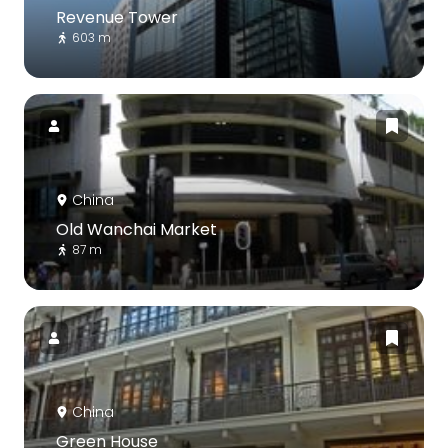
Revenue Tower
603 m
China
Old Wanchai Market
87 m
China
Green House