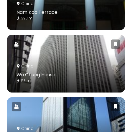
China
Nam Koo Terrace
393 m
China
Wu Chung House
53 m
China