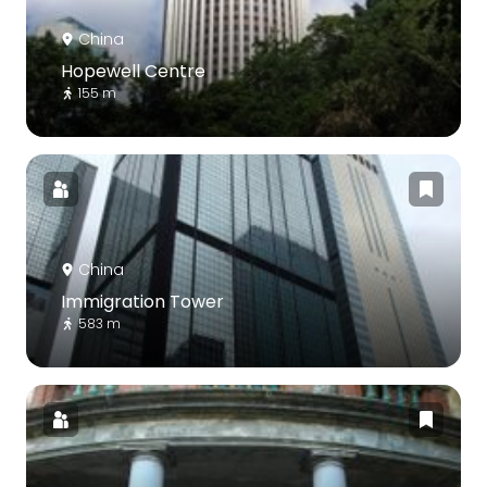
China
Hopewell Centre
155 m
China
Immigration Tower
583 m