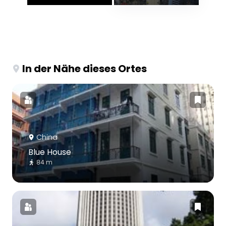
In der Nähe dieses Ortes
China
Blue House
84 m