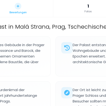
1
Fotos
Bewertungen
st in Malá Strana, Prag, Tschechische
iges Gebäude in der Prager
Der Palast entstan
issance und Barock, die
Wohngebäude und 
einernen Ornamenten
Epochen erweitert.
ene Baustile, die über
architektonische G
.
turdenkmal der
Der Ort ist leicht 
ert jahrhundertelange
Prager Schloss und
Prags.
Besucher sollten m