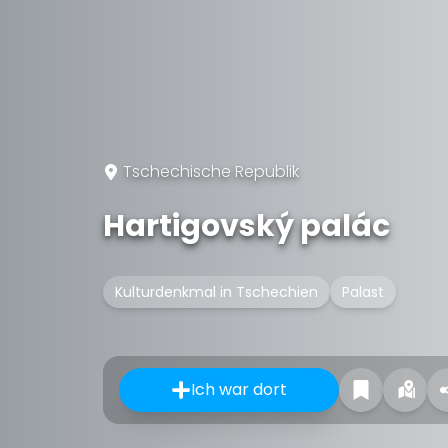
Tschechische Republik
Hartigovský palác
Kulturdenkmal in Tschechien
Palast
Ich war dort