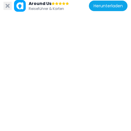
Around Us
Herunterladen
Reiseführer & Karten
Deutschland
Block der Frauen
114 m
Deutschland
Börse
181 m