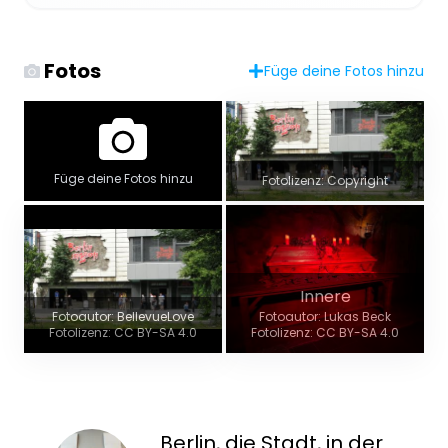
Fotos
Füge deine Fotos hinzu
Füge deine Fotos hinzu
Fotolizenz: Copyright
Innere
Fotoautor: BellevueLove
Fotoautor: Lukas Beck
Fotolizenz: CC BY-SA 4.0
Fotolizenz: CC BY-SA 4.0
Berlin, die Stadt, in der