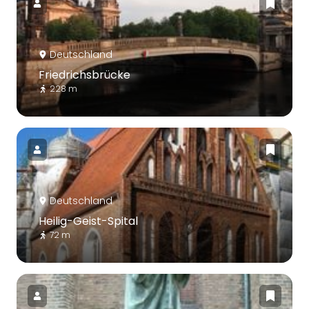
Deutschland
Friedrichsbrücke
228 m
Deutschland
Heilig-Geist-Spital
72 m