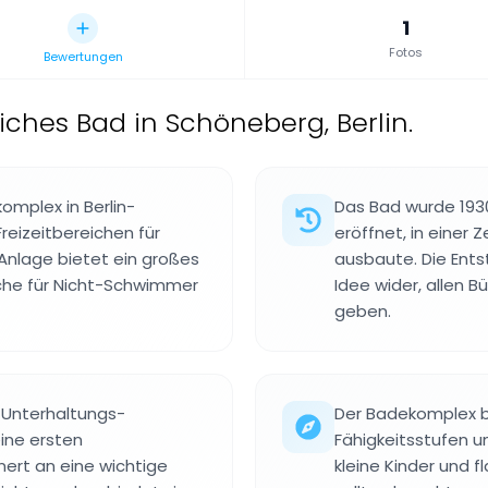
1
Fotos
Bewertungen
liches Bad in Schöneberg, Berlin.
mplex in Berlin-
Das Bad wurde 1930
eizeitbereichen für
eröffnet, in einer Z
Anlage bietet ein großes
ausbaute. Die Ent
iche für Nicht-Schwimmer
Idee wider, allen 
geben.
 Unterhaltungs-
Der Badekomplex b
ine ersten
Fähigkeitsstufen u
rt an eine wichtige
kleine Kinder und 