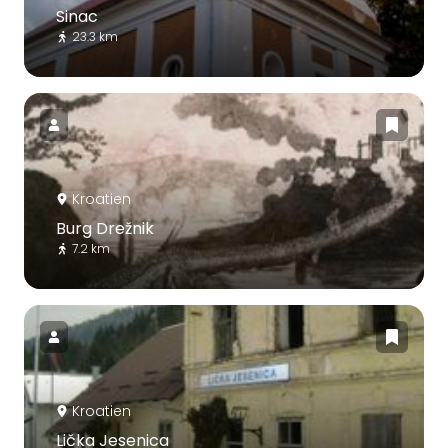
Sinac
23.3 km
Kroatien
Burg Drežnik
7.2 km
Kroatien
Lička Jesenica