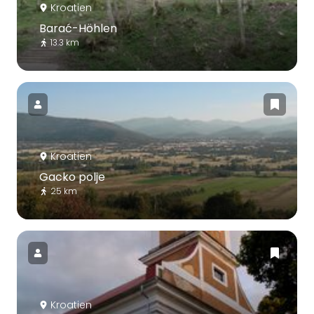
Kroatien
Barać-Höhlen
13.3 km
Kroatien
Gacko polje
25 km
Kroatien