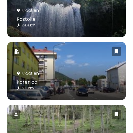
Kroatien
Rastoke
24.4 km
Kroatien
Korenica
19.3 km