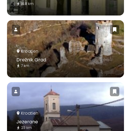
16.8 km
Kroatien
Drežnik Grad
7 km
Kroatien
Jezerane
23 km