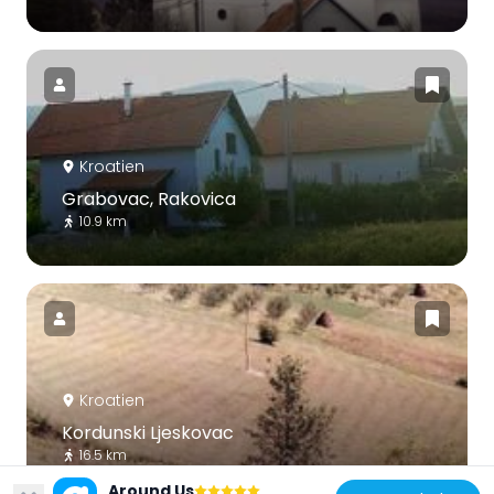
Kroatien
Grabovac, Rakovica
10.9 km
Kroatien
Kordunski Ljeskovac
16.5 km
Around Us