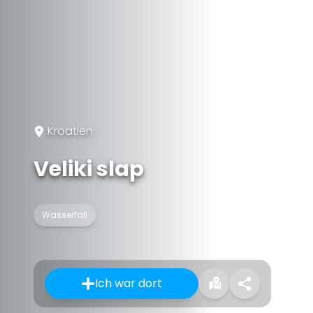
Kroatien
Veliki slap
Wasserfall
Ich war dort