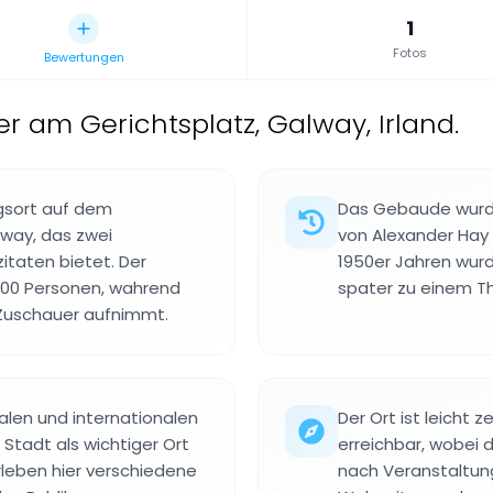
1
Fotos
Bewertungen
r am Gerichtsplatz, Galway, Irland.
ngsort auf dem
Das Gebaude wurde
way, das zwei
von Alexander Hay i
itaten bietet. Der
1950er Jahren wurd
400 Personen, wahrend
spater zu einem T
 Zuschauer aufnimmt.
alen und internationalen
Der Ort ist leicht
 Stadt als wichtiger Ort
erreichbar, wobei 
rleben hier verschiedene
nach Veranstaltungs