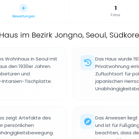
1
Fotos
Bewertungen
 Haus im Bezirk Jongno, Seoul, Südkor
es Wohnhaus in Seoul mit
Das Haus wurde 19
aus den 1930er Jahren.
Privatwohnung erri
ebetüren und
Zufluchtsort für po
-Intarsien-Tischplatte.
japanischen Herrsc
Unabhängigkeitsb
s zeigt Artefakte des
Das Anwesen liegt
ner persönlichen
und ist für Fußgäng
hängigkeitsbewegung.
beachten, dass de