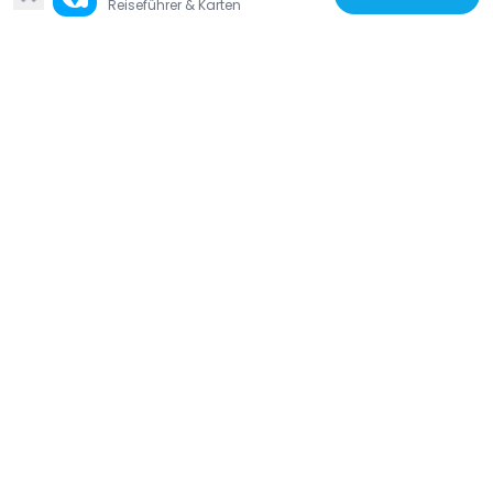
Reiseführer & Karten
257 m
Nigeria
Lagos Central Mosque
3.6 km
Nigeria
Independence House
1.9 km