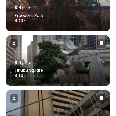
Nigeria
Freedom Park
2.3 km
Nigeria
Tinubu Square
3.2 km