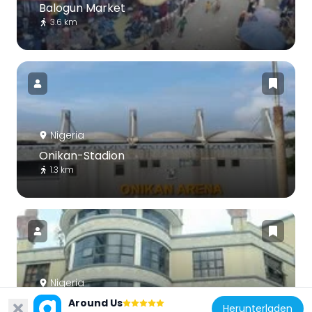
Balogun Market
3.6 km
Nigeria
Onikan-Stadion
1.3 km
Nigeria
Silverbird Galleria
Around Us
Herunterladen