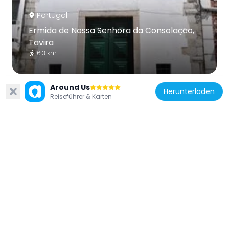
Portugal
Ermida de Nossa Senhora da Consolação,
Tavira
6.3 km
Around Us
Herunterladen
Reiseführer & Karten
Portugal
Ermida de São Roque (Tavira)
6 km