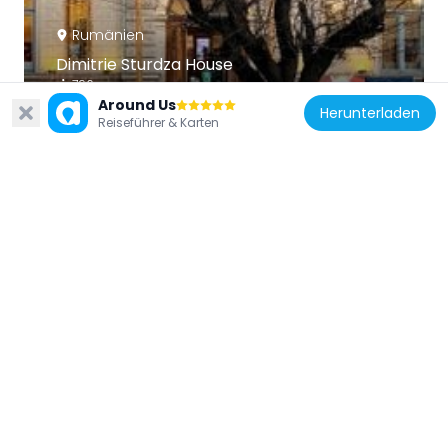
Rumänien
Dimitrie Sturdza House
796 m
Around Us
Herunterladen
Reiseführer & Karten
Rumänien
Patria Cinema
836 m