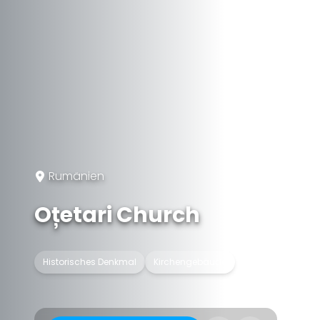
Rumänien
Oțetari Church
Historisches Denkmal
Kirchengebäude