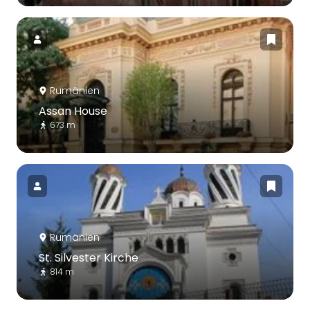
Rumänien
Assan House
673 m
Rumänien
St. Silvester Kirche
814 m