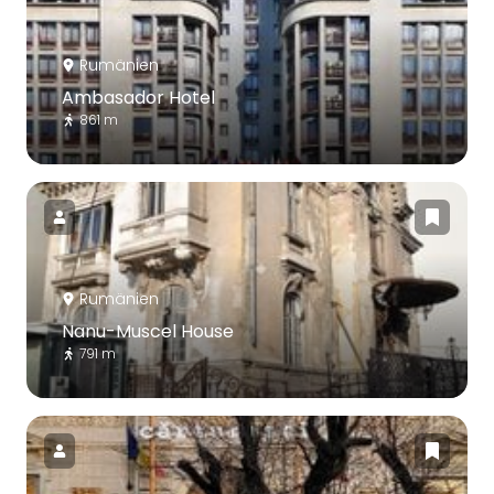
Rumänien
Ambasador Hotel
861 m
Rumänien
Nanu-Muscel House
791 m