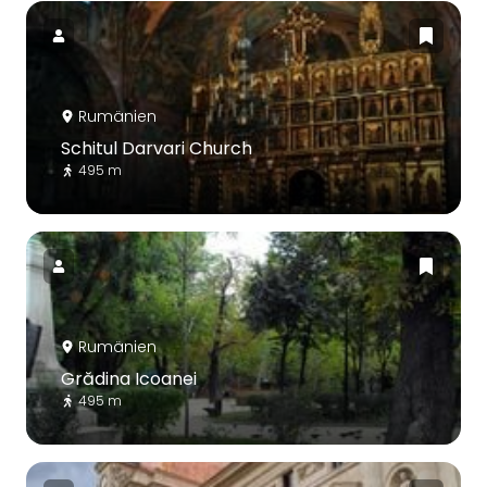
Rumänien
Schitul Darvari Church
495 m
Rumänien
Grădina Icoanei
495 m