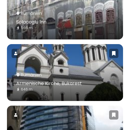
Rumänien
Solacoglu Inn
566 m
Rumänien
Armenische Kirche, Bukarest
646 m