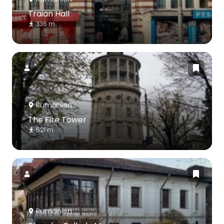
Traian Hall
336 m
Rumänien
The Fire Tower
521 m
Rumänien