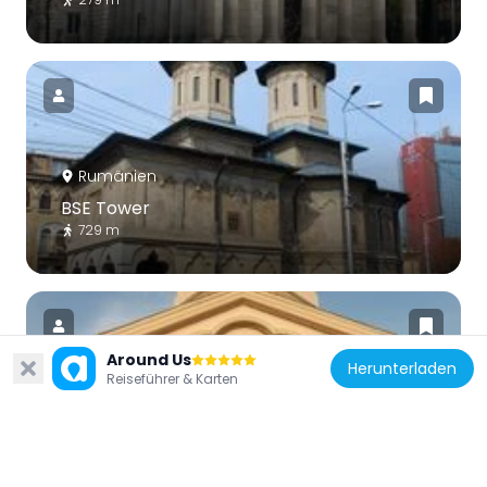
Rumänien
BSE Tower
729 m
Around Us
Herunterladen
Reiseführer & Karten
Rumänien
Popa Chițu Church
928 m