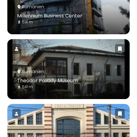
Rumänien
Millennium Business Center
691 m
Rumänien
Theodor Pallady Museum
541 m
Rumänien