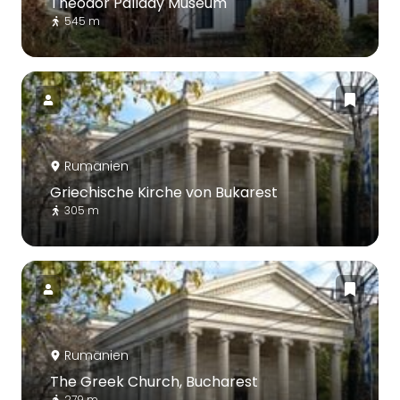
Theodor Pallady Museum
545 m
Rumänien
Griechische Kirche von Bukarest
305 m
Rumänien
The Greek Church, Bucharest
279 m