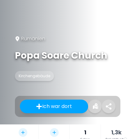
Rumänien
Popa Soare Church
Kirchengebäude
Ich war dort
1
1,3k