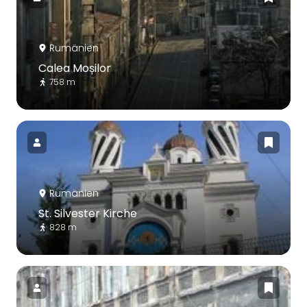
Rumänien
Calea Moșilor
758 m
Rumänien
St. Silvester Kirche
828 m