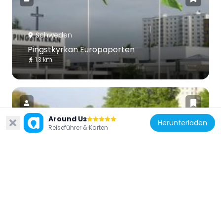
Schweden
Pingstkyrkan Europaporten
1.3 km
Around Us
Herunterladen
Reiseführer & Karten
Schweden
Öresundsparken
1.8 km