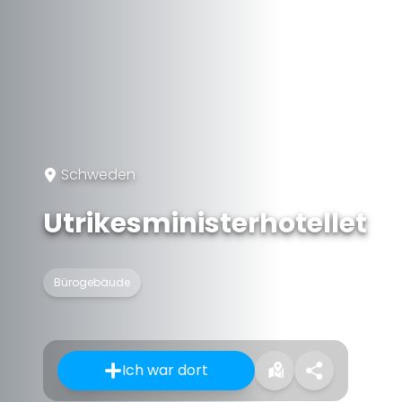
Schweden
Utrikesministerhotellet
Bürogebäude
Ich war dort