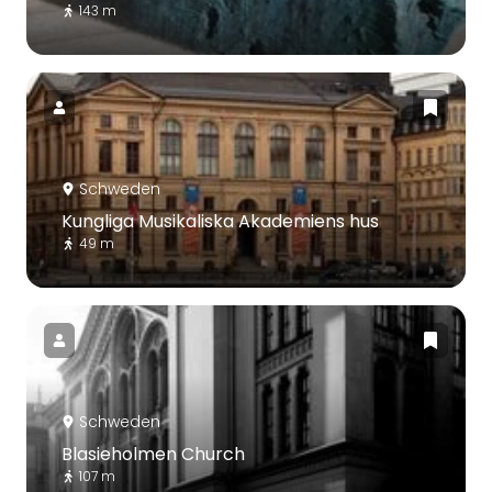
143 m
Schweden
Kungliga Musikaliska Akademiens hus
49 m
Schweden
Blasieholmen Church
107 m