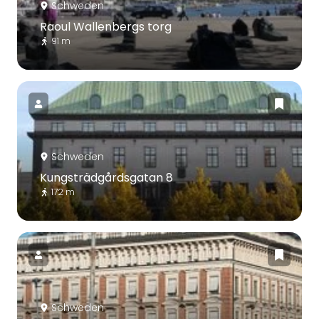
Schweden
Raoul Wallenbergs torg
91 m
Schweden
Kungsträdgårdsgatan 8
172 m
Schweden