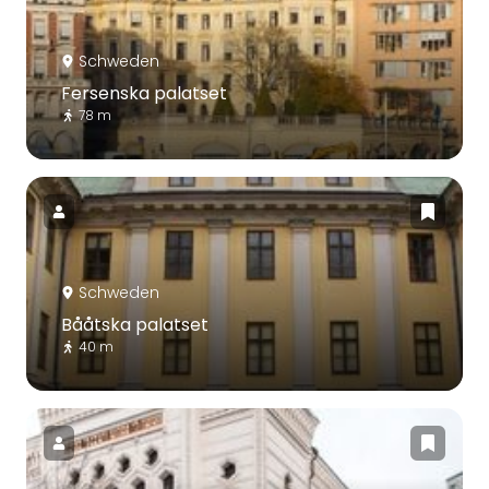
Schweden
Fersenska palatset
78 m
Schweden
Bååtska palatset
40 m