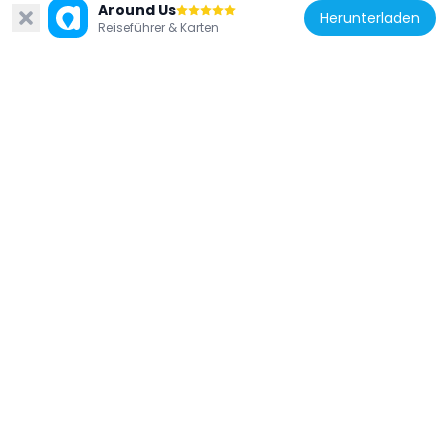
Around Us
Herunterladen
Reiseführer & Karten
Schweden
Wedholms fisk
116 m
Schweden
Gamla Jernkontoret
148 m