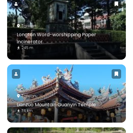
Taiwan
Longtan Word-worshipping Paper
Incinerator
245 m
Taiwan
Lianzuo Mountain Guanyin Temple
7.6 km