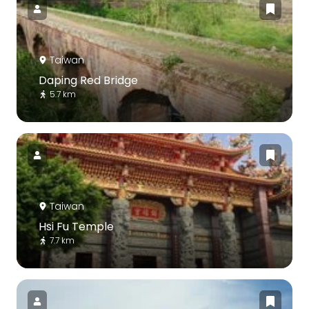
Taiwan
Daping Red Bridge
5.7 km
Taiwan
Hsi Fu Temple
7.7 km