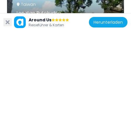
Taiwan
Longtan Butokuden
997 m
Around Us
Herunterladen
Reiseführer & Karten
Taiwan
Kanjin Bridge
7.3 km
Taiwan