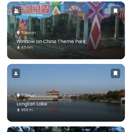
Taiwan
Window on China Theme Park
4.5 km
Taiwan
Longtan Lake
869 m