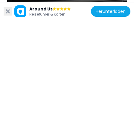
Around Us
Herunterladen
Reiseführer & Karten
Vereinigtes Königreich
Aldridge Transport Museum
2.3 km
Vereinigtes Königreich
Imperial Theatre, Walsall
2.6 km