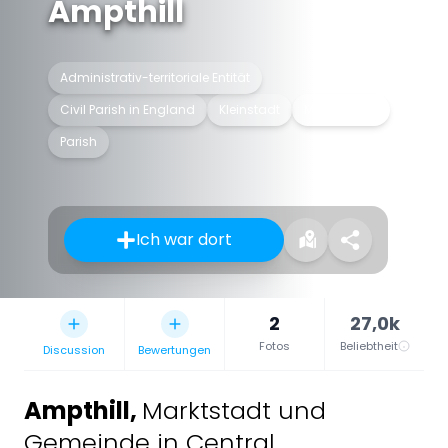
Ampthill
Administrativ-territoriale Entität
Civil Parish in England
Kleinstadt
Minderstadt
Parish
Ich war dort
2
27,0k
Fotos
Beliebtheit
Discussion
Bewertungen
Ampthill
,
Marktstadt und
Gemeinde in Central