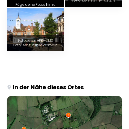
Fotolizenz: CC BY-SA 4.0
Füge deine Fotos hinzu
Fotoautor: APB-CMX
Fotolizenz: Public domain
In der Nähe dieses Ortes