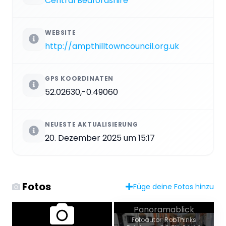
Central Bedfordshire
WEBSITE
http://ampthilltowncouncil.org.uk
GPS KOORDINATEN
52.02630,-0.49060
NEUESTE AKTUALISIERUNG
20. Dezember 2025 um 15:17
Fotos
Füge deine Fotos hinzu
Panoramablick
Fotoautor: RobThinks