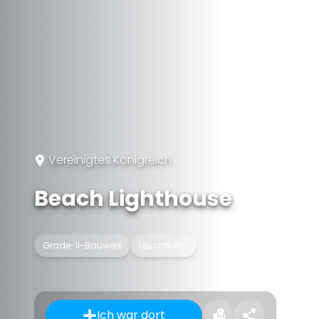
Vereinigtes Königreich
Beach Lighthouse
Grade-II-Bauwerk
Leuchtturm
Ich war dort