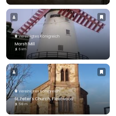
Vereinigtes Königreich
Marsh Mill
6 km
Vereinigtes Königreich
St Peter's Church, Fleetwood
518 m