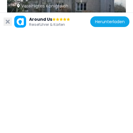
Vereinigtes Königreich
Raikes Farmhouse
Around Us
6.3 km
Herunterladen
Reiseführer & Karten
Vereinigtes Königreich
Thornton-Cleveleys War Memorial
6.3 km
Vereinigtes Königreich