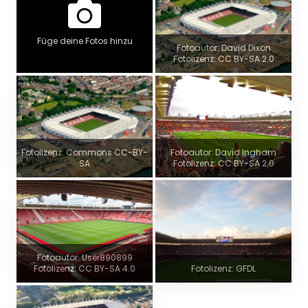
Füge deine Fotos hinzu
Fotoautor: David Dixon
Fotolizenz: CC BY-SA 2.0
Fotolizenz: Commons CC-BY-
Fotoautor: David Ingham
SA
Fotolizenz: CC BY-SA 2.0
Fotoautor: User890899
Fotolizenz: CC BY-SA 4.0
Fotolizenz: GFDL