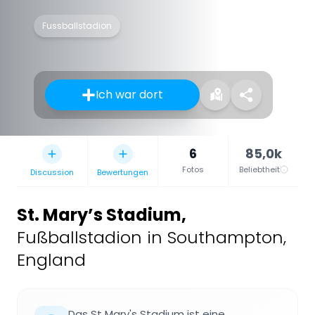
Fussballstadion
Ich war dort
6
85,0k
Fotos
Beliebtheit
Discussion
Bewertungen
St. Mary’s Stadium
,
Fußballstadion in Southampton,
England
Das St Mary's Stadium ist eine