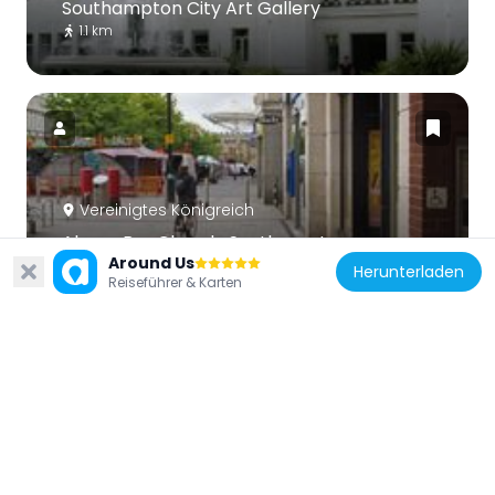
Southampton City Art Gallery
1.1 km
Vereinigtes Königreich
Above Bar Church, Southampton
Around Us
950 m
Herunterladen
Reiseführer & Karten
Vereinigtes Königreich
Wyndham Court