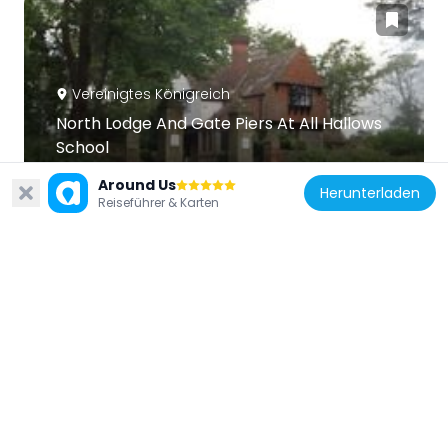
Vereinigtes Königreich
North Lodge And Gate Piers At All Hallows
School
26.4 km
Around Us
Herunterladen
Reiseführer & Karten
Vereinigtes Königreich
Pinhay
24.5 km