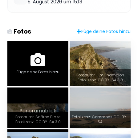
5. August 2026 um 15:13
Fotos
Füge deine Fotos hinzu
Füge deine Fotos hinzu
Fotoautor: JimChampion
Fotolizenz: CC BY-SA 3.0
Panoramablick
Fotoautor: Saffron Blaze
Fotolizenz: Commons CC-BY-
Fotolizenz: CC BY-SA 3.0
SA