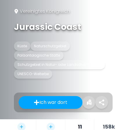
Vereinigtes Königreich
Jurassic Coast
Küste
Naturschutzgebiet
Paläontologische Stätte
Schutzgebiet in Natur- oder Landschaftsschutz
UNESCO-Welterbe
Ich war dort
11
158k