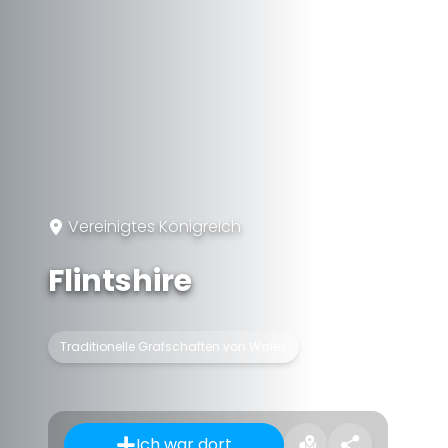
Vereinigtes Königreich
Flintshire
Traditionelle Grafschaften von Wales
Ich war dort