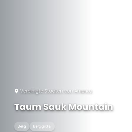
Vereinigte Staaten von Amerika
Taum Sauk Mountain
Berg
Berggipfel