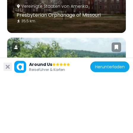
Vereinigte Staaten von Amerika
Presbyterian Orphanage of Missouri
35.5 km
Around Us
Herunterladen
Vereinigte Staaten von Amerika
Reiseführer & Karten
Bootleg Access
27.6 km
Vereinigte Staaten von Amerika