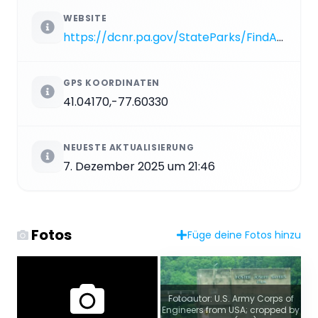
WEBSITE
https://dcnr.pa.gov/StateParks/FindAPark/BaldEagleStatePark
GPS KOORDINATEN
41.04170,-77.60330
NEUESTE AKTUALISIERUNG
7. Dezember 2025 um 21:46
Fotos
Füge deine Fotos hinzu
Fotoautor: U.S. Army Corps of
Engineers from USA; cropped by