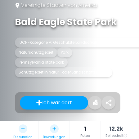
Vereinigte Staaten von Amerika
Bald Eagle State Park
IUCN-Kategorie V: Geschützte Landschaft / Geschützte Meeresr
Naturschutzgebiet
Park
Pennsylvania state park
Schutzgebiet in Natur- oder Landschaftsschutz
Ich war dort
1
12,2k
Fotos
Beliebtheit
Discussion
Bewertungen