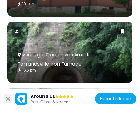
19.1 km
Vereinigte Staaten von Amerika
Farrandsville Iron Furnace
16.6 km
Around Us
Herunterladen
Reiseführer & Karten
Vereinigte Staaten von Amerika
Aaronsburg Historic District
20.2 km