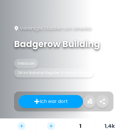
Vereinigte Staaten von Amerika
Badgerow Building
Gebäude
Ort im National Register of Historic Places
Ich war dort
1
1,4k