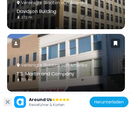
Vereinigte Staaten von Amerika
Davidson Building
372 m
Vereinigte Staaten von Amerika
T.S. Martin and Company
156 m
Around Us
Herunterladen
Reiseführer & Karten
Vereinigte Staaten von Amerika