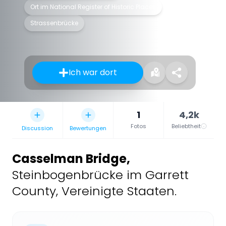
Ort im National Register of Historic Places
Strassenbrücke
Ich war dort
1
4,2k
Fotos
Beliebtheit
Discussion
Bewertungen
Casselman Bridge
,
Steinbogenbrücke im Garrett
County, Vereinigte Staaten.