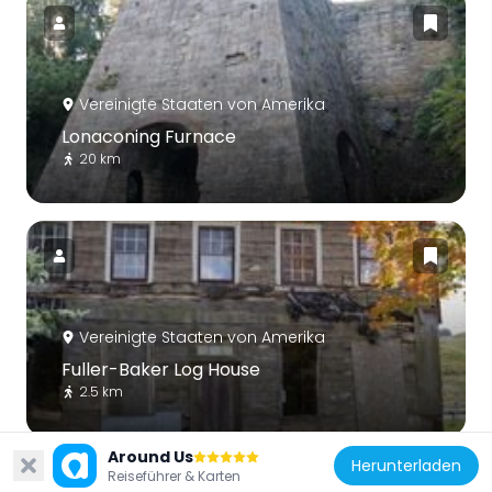
Vereinigte Staaten von Amerika
Lonaconing Furnace
20 km
Vereinigte Staaten von Amerika
Fuller-Baker Log House
2.5 km
Around Us
Herunterladen
Reiseführer & Karten