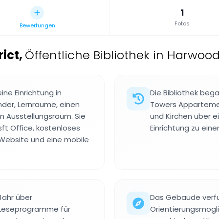
1
Fotos
Bewertungen
rict
,
Öffentliche Bibliothek in Harwood 
eine Einrichtung in
Die Bibliothek beg
nder, Lernraume, einen
Towers Apparteme
n Ausstellungsraum. Sie
und Kirchen uber e
ft Office, kostenloses
Einrichtung zu ein
 Website und eine mobile
Jahr über
Das Gebaude verfu
 Leseprogramme für
Orientierungsmogli