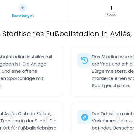
1
Fotos
Bewertungen
,
Städtisches Fußballstadion in Avilés,
allstadion in Avilés mit
Das Stadion wurde
eben ist. Die Anlage
eröffnet und erhie
 und eine offene
Bürgermeisters, de
chen Sportanlage mit
markierte einen wi
.
Sportgeschichte.
l Avilés Club de Fútbol,
Der Ort ist am ein
radition in der Stadt. Die
Verkehrsmitteln zu 
r Ort für Fußballerlebnisse
befindet. Besucher