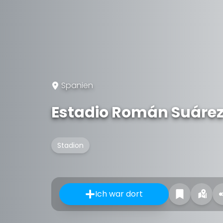
Spanien
Estadio Román Suárez
Stadion
Ich war dort