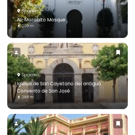
Spanien
Al-Morabito Mosque
209 m
Spanien
Iglesia de San Cayetano del antiguo
Convento de San José
288 m