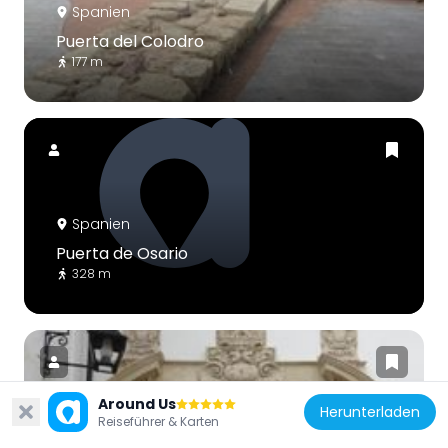
Spanien
Puerta del Colodro
177 m
Spanien
Puerta de Osario
328 m
Around Us
Herunterladen
Reiseführer & Karten
Spanien