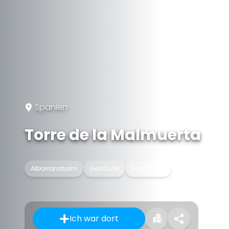
Spanien
Torre de la Malmuerta
Albarranaturm
Gebäude
Wachturm
Ich war dort