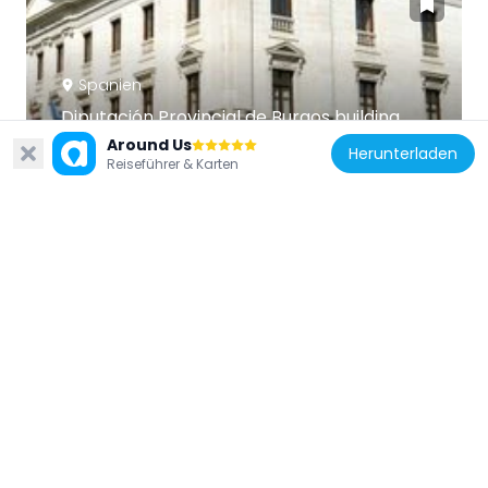
Spanien
Diputación Provincial de Burgos building
48 m
Around Us
Herunterladen
Reiseführer & Karten
Spanien
Town hall of Burgos
142 m