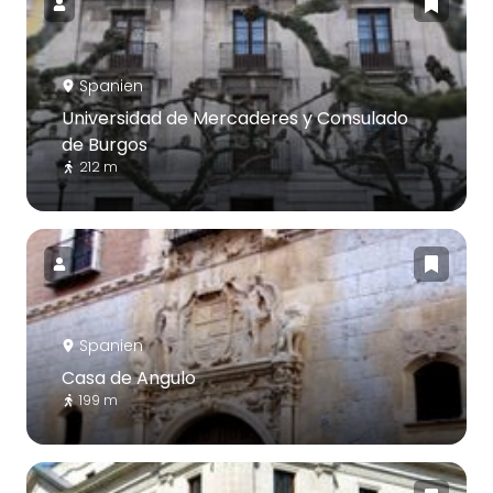
Spanien
Universidad de Mercaderes y Consulado
de Burgos
212 m
Spanien
Casa de Angulo
199 m