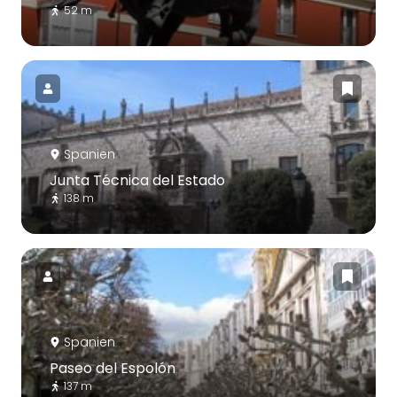
52 m
Spanien
Junta Técnica del Estado
138 m
Spanien
Paseo del Espolón
137 m