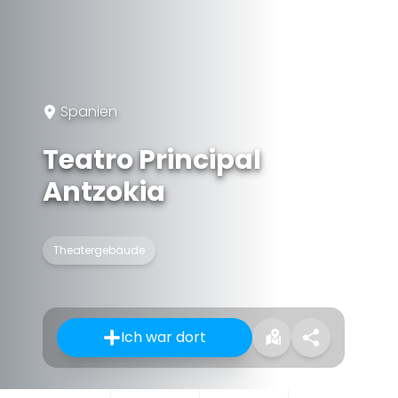
Spanien
Teatro Principal
Antzokia
Theatergebäude
Ich war dort