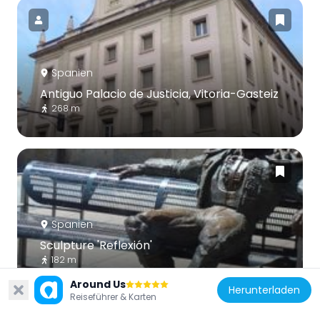
Spanien
Antiguo Palacio de Justicia, Vitoria-Gasteiz
268 m
Spanien
Sculpture 'Reflexión'
182 m
Around Us
Herunterladen
Reiseführer & Karten