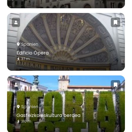
Spanien
Edificio Ópera
37 m
Spanien
Gasteizko eskultura berdea
310 m