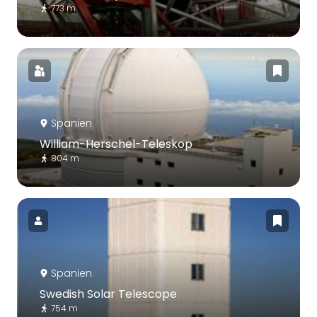
773 m
Spanien
William-Herschel-Teleskop
804 m
Spanien
Swedish Solar Telescope
754 m