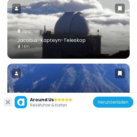
Spanien
Jacobus-Kapteyn-Teleskop
1 km
Spanien
Around Us
Herunterladen
Pico Bejenado
Reiseführer & Karten
6.9 km