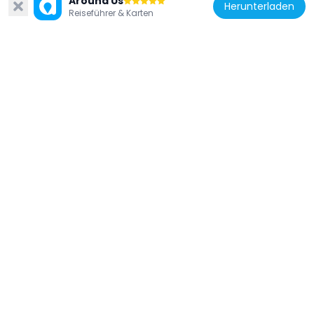
Around Us
Herunterladen
Reiseführer & Karten
Spanien
Zapadores/ Ciudad Del Arte Museo Siglo
XXI
1.4 km
Spanien
Church of Santa María de la Fe
1.9 km