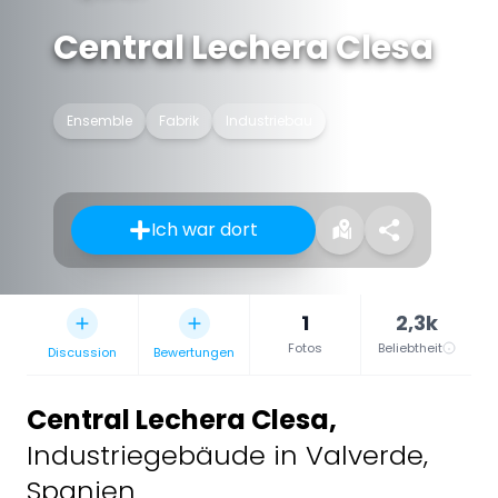
Central Lechera Clesa
Ensemble
Fabrik
Industriebau
Ich war dort
1
2,3k
Fotos
Beliebtheit
Discussion
Bewertungen
Central Lechera Clesa
,
Industriegebäude in Valverde,
Spanien