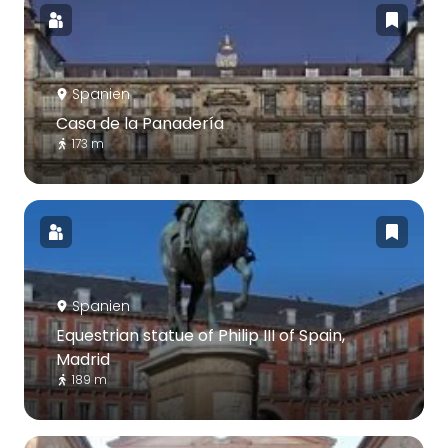
Spanien
Casa de la Panadería
173 m
Spanien
Equestrian statue of Philip III of Spain,
Madrid
189 m