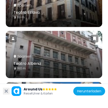
Spanien
Teatro Eslava
119 m
Spanien
Teatro Albéniz
160 m
Around Us
Herunterladen
Reiseführer & Karten
Spanien