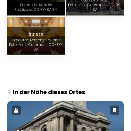
Fotoautor: Mbzt
Fotoautor: Khader
Fotolizenz: Commons CC-BY-
Fotolizenz: CC BY-SA 3.0
SA
Innere
Fotoautor: Anthony Rauchen
Fotolizenz: Commons CC-BY-
SA
In der Nähe dieses Ortes