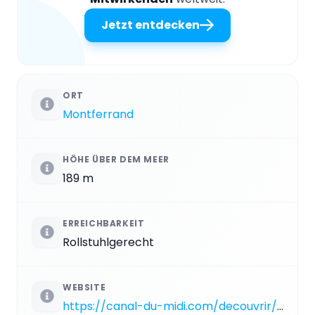
Jetzt entdecken
ORT
Montferrand
HÖHE ÜBER DEM MEER
189 m
ERREICHBARKEIT
Rollstuhlgerecht
WEBSITE
https://canal-du-midi.com/decouvrir/fil-eau/toulouse-a-naurouze/seuil-naurouze