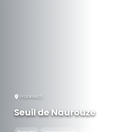
Frankreich
Seuil de Naurouze
Bergsattel
Sehenswürdigkeit
Seuil