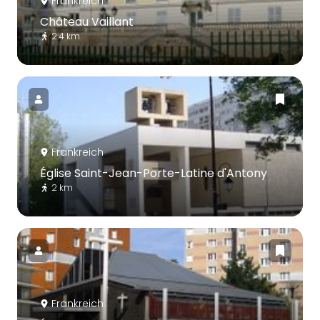
Frankreich
Château Vaillant
2.4 km
Frankreich
Église Saint-Jean-Porte-Latine d'Antony
2 km
Frankreich