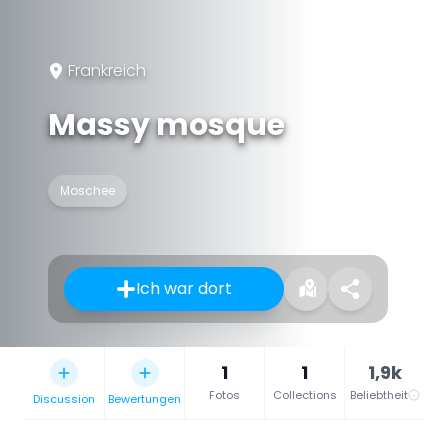
Frankreich
Massy mosque
Moschee
Ich war dort
1
1
1,9k
Fotos
Collections
Beliebtheit
Discussion
Bewertungen