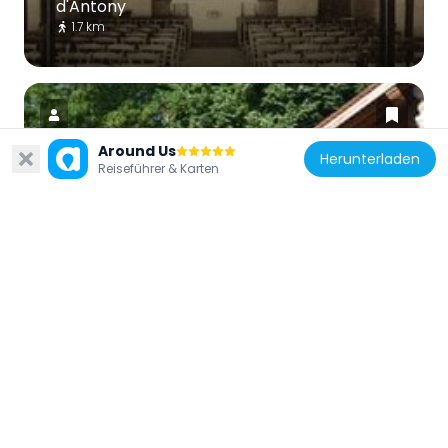
d'Antony
1.7 km
Around Us
Herunterladen
Reiseführer & Karten
Frankreich
Waschhaus
1.9 km
Frankreich
Église de Champlan