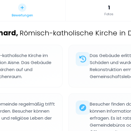
1
Fotos
Bewertungen
mard
,
Römisch-katholische Kirche in
h-katholische Kirche im
Das Gebäude erlitt
ion Aisne. Das Gebäude
Schäden und wurd
kirchen auf und
Rekonstruktion ermö
irchenraum.
Gemeinschaftsleb
Gemeinde regelmäßig trifft
Besucher finden d
erden. Besucher können
können Information
 und religiöse Leben der
erfragen. Es ist ra
Gemeindebüros ode