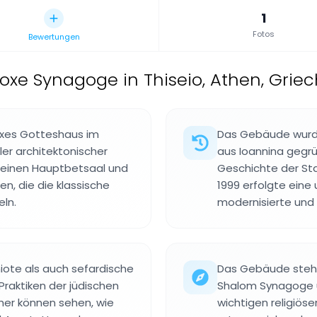
1
Fotos
Bewertungen
oxe Synagoge in Thiseio, Athen, Grie
oxes Gotteshaus im
Das Gebäude wurde
ller architektonischer
aus Ioannina gegrü
 einen Hauptbetsaal und
Geschichte der St
n, die die klassische
1999 erfolgte eine
ln.
modernisierte und e
ote als auch sefardische
Das Gebäude steht
Praktiken der jüdischen
Shalom Synagoge u
her können sehen, wie
wichtigen religiös