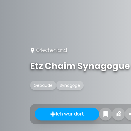
Griechenland
Etz Chaim Synagogue
Gebäude
Synagoge
Ich war dort