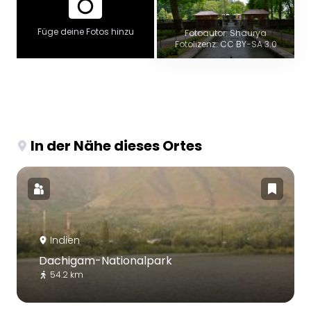
Füge deine Fotos hinzu
Fotoautor: Shaurya
Fotolizenz: CC BY-SA 3.0
In der Nähe dieses Ortes
Indien
Dachigam-Nationalpark
54.2 km