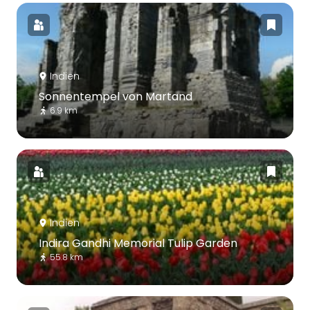
Indien
Sonnentempel von Martand
6.9 km
Indien
Indira Gandhi Memorial Tulip Garden
55.8 km