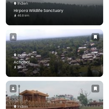
Indien
Hirpora Wildlife Sanctuary
46.8 km
Indien
Achabal
180 m
Indien