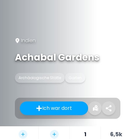
Indien
Achabal Gardens
Archäologische Stätte
Garten
Ich war dort
1
6,5k