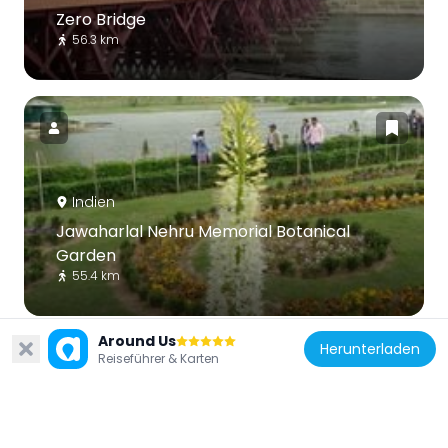
Zero Bridge
56.3 km
Indien
Jawaharlal Nehru Memorial Botanical
Garden
55.4 km
Around Us
Herunterladen
Reiseführer & Karten
Indien