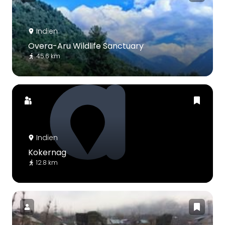
Indien
Overa-Aru Wildlife Sanctuary
45.6 km
Indien
Kokernag
12.8 km