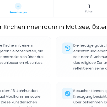
1
Fotos
Bewertungen
r Kircheninnenraum in Mattsee, Öster
he Kirche mit einem
Die heutige gotisc
geren Seitenschiffen, die
errichtet und ers
r erstreckt sich über drei
seit dem 8. Jahrhu
geschlossenen Abschluss.
das religiöse Zen
reflektieren seine
s dem 18. Jahrhundert
Besucher können s
Paul Mödlhammer sowie
Kreuzgang besicht
Diese künstlerischen
über teilnehmen. D