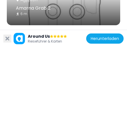
Amarna Grab 2
6 m
Around Us
Herunterladen
Reiseführer & Karten
Ägypten
Kom el-Nana
5 km
Ägypten