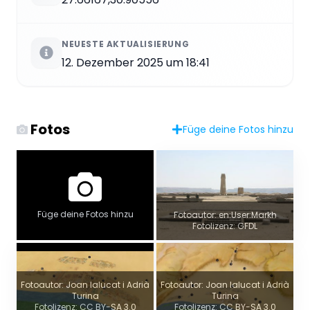
NEUESTE AKTUALISIERUNG
12. Dezember 2025 um 18:41
Fotos
Füge deine Fotos hinzu
Füge deine Fotos hinzu
Fotoautor: en:User:Markh
Fotolizenz: GFDL
Fotoautor: Joan lalucat i Adrià
Fotoautor: Joan lalucat i Adrià
Turina
Turina
Panoramablick
Fotolizenz: CC BY-SA 3.0
Fotolizenz: CC BY-SA 3.0