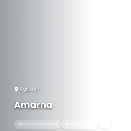
Ägypten
Amarna
Archäologische Stätte
Historische Stadt
Tell