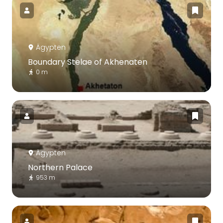
Ägypten
Boundary Stelae of Akhenaten
0 m
Ägypten
Northern Palace
953 m