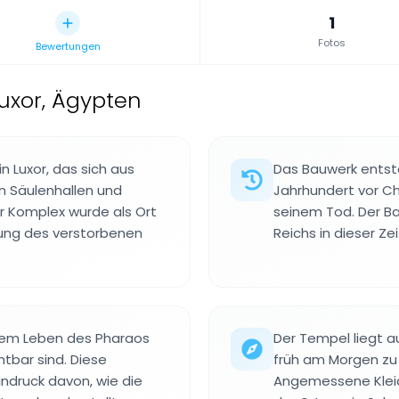
1
Fotos
Bewertungen
uxor, Ägypten
 Luxor, das sich aus
Das Bauwerk entst
 Säulenhallen und
Jahrhundert vor Ch
 Komplex wurde als Ort
seinem Tod. Der B
rung des verstorbenen
Reichs in dieser Zei
em Leben des Pharaos
Der Tempel liegt a
htbar sind. Diese
früh am Morgen zu
ndruck davon, wie die
Angemessene Klei