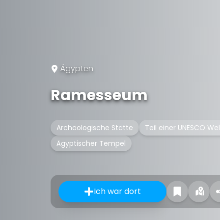
Ägypten
Ramesseum
Archäologische Stätte
Teil einer UNESCO We
Ägyptischer Tempel
Ich war dort