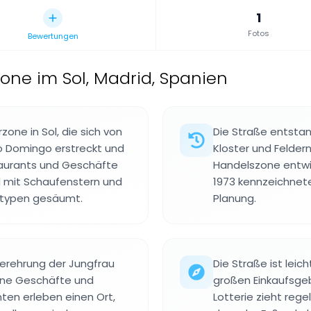
1
Fotos
Bewertungen
ne im Sol, Madrid, Spanien
one in Sol, die sich von
Die Straße entstan
to Domingo erstreckt und
Kloster und Feldern
taurants und Geschäfte
Handelszone entwi
d mit Schaufenstern und
1973 kennzeichnet
stypen gesäumt.
Planung.
Verehrung der Jungfrau
Die Straße ist lei
rne Geschäfte und
großen Einkaufsgeb
ten erleben einen Ort,
Lotterie zieht reg