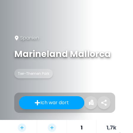
Spanien
Marineland Mallorca
Tier-Themen Park
Ich war dort
1
1,7k