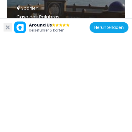
Spanien
Casa das Palabras
78 m
Around Us
Herunterladen
Reiseführer & Karten
Spanien
Campo municipal de golf Torre de
Hércules
480 m