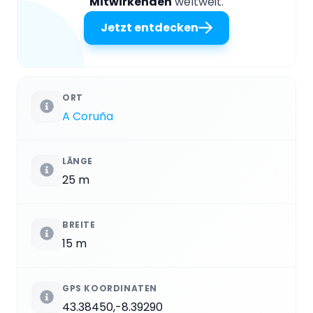
Mitwirkenden
weltweit.
Jetzt entdecken
ORT
A Coruña
LÄNGE
25 m
BREITE
15 m
GPS KOORDINATEN
43.38450,-8.39290