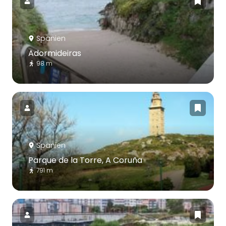
Spanien
Adormideiras
98 m
Spanien
Parque de la Torre, A Coruña
791 m