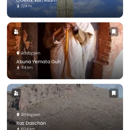
Obelisk von Axum
724 m
Äthiopien
Abuna Yemata Guh
71.4 km
Äthiopien
Ras Daschän
107.4 km