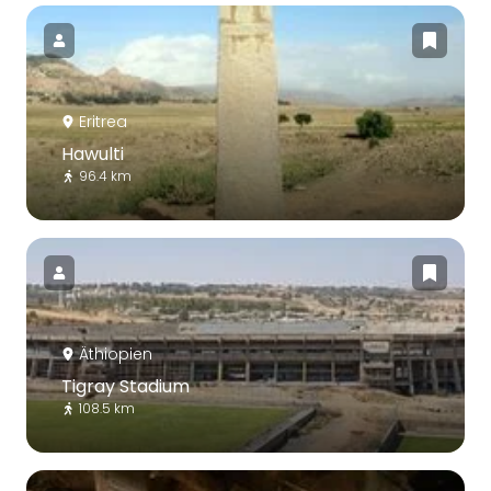
Eritrea
Hawulti
96.4 km
Äthiopien
Tigray Stadium
108.5 km