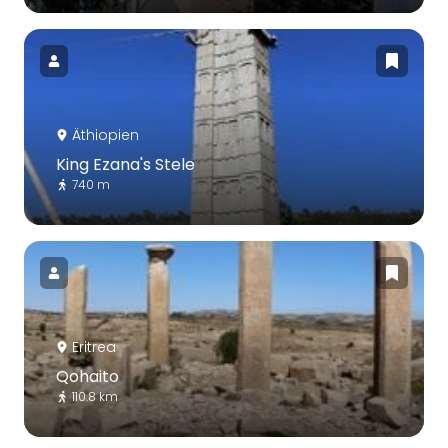
Äthiopien
King Ezana's Stele
740 m
Eritrea
Qohaito
110.8 km