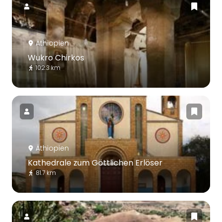
Äthiopien
Wukro Chirkos
102.3 km
Äthiopien
Kathedrale zum Göttlichen Erlöser
81.7 km