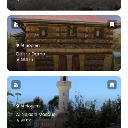
Äthiopien
Debre Damo
66.6 km
Äthiopien
Al Nejashi Mosque
99 km