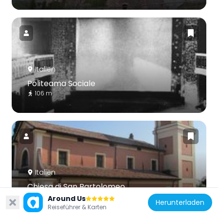
Italien
Politeama Sociale
106 m
Italien
Chiesa di San Bartolomeo
5.9 km
Around Us
Herunterladen
Reiseführer & Karten