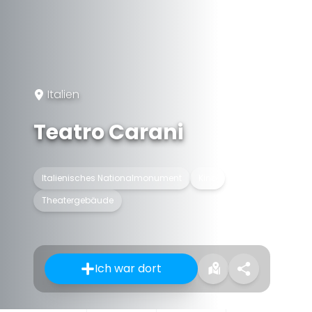
Italien
Teatro Carani
Italienisches Nationalmonument
Kino
Theatergebäude
Ich war dort