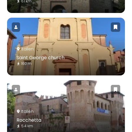
6.1 km
Italien
Saint George church
160 m
Italien
Rocchetta
5.4 km