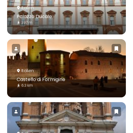
Italien
Palazzo Ducale
397 m
Italien
Castello di Formigine
6.3 km