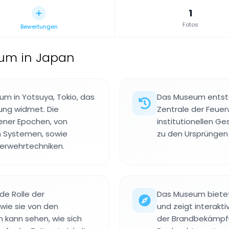
1
Fotos
Bewertungen
um in Japan
m in Yotsuya, Tokio, das
Das Museum entsta
ung widmet. Die
Zentrale der Feuer
ener Epochen, von
institutionellen G
n Systemen, sowie
zu den Ursprüngen 
uerwehrtechniken.
de Rolle der
Das Museum bietet
 wie sie von den
und zeigt interakt
ann sehen, wie sich
der Brandbekämpfu