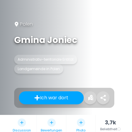
Polen
Gmina Joniec
Administrativ-territoriale Entität
Landgemeinde in Polen
Ich war dort
3,7k
Beliebtheit
Discussion
Bewertungen
Photo