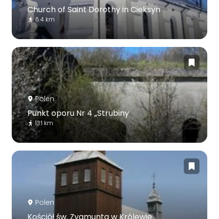
Church of Saint Dorothy in Cieksyn
6.4 km
Polen
Punkt oporu Nr 4 „Strubiny
13.1 km
Polen
Kościół św. Zygmunta w Królewie