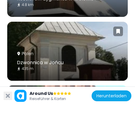
4.8 km
Polen
Dzwonnica w Jońcu
435 m
Around Us
Herunterladen
Reiseführer & Karten
Polen
Kościół św. Floriana w Krysku
13.5 km